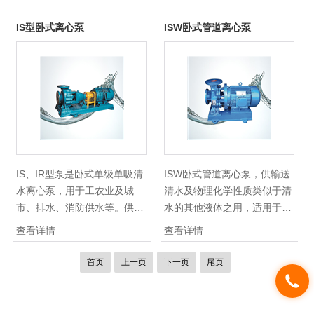
IS型卧式离心泵
ISW卧式管道离心泵
IS、IR型泵是卧式单级单吸清
ISW卧式管道离心泵，供输送
水离心泵，用于工农业及城
清水及物理化学性质类似于清
市、排水、消防供水等。供吸
水的其他液体之用，适用于工
送清水及物理化学性质类似水
业和城市给排水，高层建筑增
查看详情
查看详情
不含固体颗粒的液体。它适用
压送水，园林喷灌，消防增
于工农业及城市、排水、消防
压，远距离输送，暖通制冷循
首页
上一页
下一页
尾页
供水等。
环、浴室等冷暖水循环增压及
设备配套，使用温度
T≤80℃。